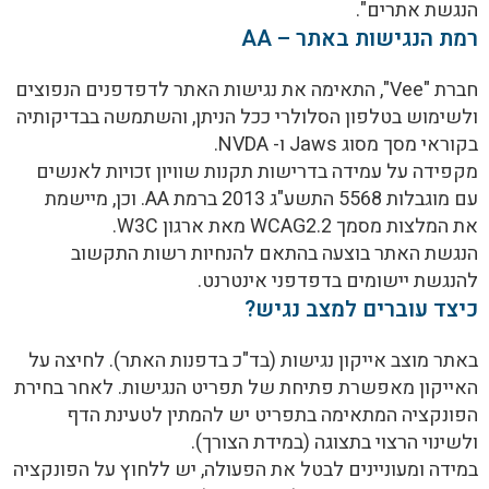
הנגשת
אתרים
".
רמת הנגישות באתר – AA
חברת "Vee", התאימה את נגישות האתר לדפדפנים הנפוצים
ולשימוש בטלפון הסלולרי ככל הניתן, והשתמשה בבדיקותיה
בקוראי מסך מסוג Jaws ו- NVDA.
מקפידה על עמידה בדרישות תקנות שוויון זכויות לאנשים
עם מוגבלות 5568 התשע"ג 2013 ברמת AA. וכן, מיישמת
את המלצות מסמך WCAG2.2 מאת ארגון W3C.
הנגשת האתר בוצעה בהתאם ל
הנחיות
רשות
התקשוב
להנגשת
יישומים
בדפדפני
אינטרנט
.
כיצד עוברים למצב נגיש?
באתר מוצב אייקון נגישות (בד"כ בדפנות האתר). לחיצה על
האייקון מאפשרת פתיחת של תפריט הנגישות. לאחר בחירת
הפונקציה המתאימה בתפריט יש להמתין לטעינת הדף
ולשינוי הרצוי בתצוגה (במידת הצורך).
במידה ומעוניינים לבטל את הפעולה, יש ללחוץ על הפונקציה