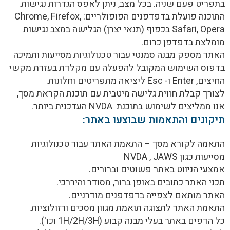
בתפריט פעם שניה. בכל מצב, ניתן לאפס הגדרות נגישות.
התוכנה פועלת בדפדפנים הפופולריים: Chrome, Firefox,
Safari, Opera בכפוף (תנאי יצרן) הגלישה במצב נגישות
מומלצת בדפדפן כרום.
האתר מספק מבנה סמנטי עבור טכנולוגיות מסייעות ותמיכה
בדפוס השימוש המקובל להפעלה עם מקלדת בעזרת מקשי
החיצים, Enter ו- Esc ליציאה מתפריטים וחלונות.
לצורך קבלת חווית גלישה מיטבית עם תוכנת הקראת מסך,
אנו ממליצים לשימוש בתוכנת NVDA העדכנית ביותר.
תיקונים והתאמות שבוצעו באתר:
התאמה לקורא מסך – התאמת האתר עבור טכנולוגיות
מסייעות כגון NVDA , JAWS
אמצעי הניווט באתר פשוטים וברורים.
תכני האתר כתובים באופן ברור, מסודר והיררכי.
האתר מותאם לצפייה בדפדפנים מודרניים.
התאמת האתר לתצוגה תואמת מגוון מסכים ורזולוציות.
כל הדפים באתר בעלי מבנה קבוע (1H/2H/3H וכו').